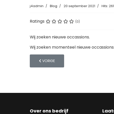
j4admin
Blog
20 september 2021
Hits: 26
Ratings
(0)
Wij zoeken nieuwe occassions.
Wij zoeken momenteel nieuwe occassions.
VORIG ARTIKEL: DE BOUW VAN DE NIEUWE L
VORIGE
Over ons bedrijf
Laat