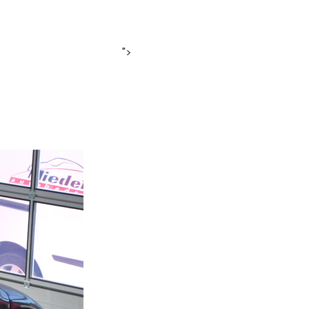
a-auto.nl
Ma-Vr. 08:00-17:00 | Za. 09:00 - 12:00
">
OVER ONS BEDRIJF
CONTACT