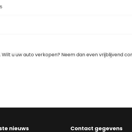
15
 Wilt u uw auto verkopen? Neem dan even vrijblijvend co
OODS IS AFGEROND.
ste nieuws
Contact gegevens