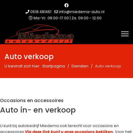
0518 481461
info@miedema-auto.nl
Ma-Vr. 08:00-17:00 | Za. 09:00 - 12:00
Auto verkoop
U bevindt zich hier:
Startpagina
Diensten
Auto verkoop
Occasions en accessoires
Auto in- en verkoop
U kunt bij autobedrijf Miedema ook terecht voor occasions en
accessoires.
Via deze link kunt u onze occasions bekijken
.
Voor het