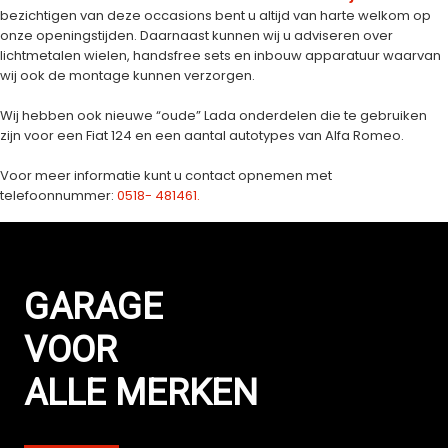
bezichtigen van deze occasions bent u altijd van harte welkom op
onze openingstijden. Daarnaast kunnen wij u adviseren over
lichtmetalen wielen, handsfree sets en inbouw apparatuur waarvan
wij ook de montage kunnen verzorgen.
Wij hebben ook nieuwe “oude” Lada onderdelen die te gebruiken
zijn voor een Fiat 124 en een aantal autotypes van Alfa Romeo.
Voor meer informatie kunt u contact opnemen met
telefoonnummer:
0518- 481461.
GARAGE
VOOR
ALLE MERKEN